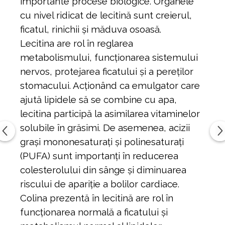
importante procese biologice. Organele
cu nivel ridicat de lecitină sunt creierul,
ficatul, rinichii și măduva osoasă.
Lecitina are rol în reglarea
metabolismului, funcționarea sistemului
nervos, protejarea ficatului și a pereților
stomacului. Acționând ca emulgator care
ajută lipidele să se combine cu apa,
lecitina participă la asimilarea vitaminelor
solubile în grăsimi. De asemenea, acizii
grași mononesaturați și polinesaturați
(PUFA) sunt importanți în reducerea
colesterolului din sânge și diminuarea
riscului de apariție a bolilor cardiace.
Colina prezentă în lecitină are rol în
funcționarea normală a ficatului și