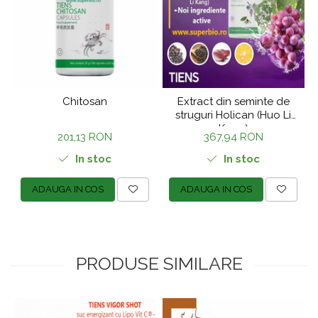
Chitosan
Extract din seminte de
struguri Holican (Huo Li
Kang)
201,13 RON
367,94 RON
In stoc
In stoc
ADAUGA IN COS
ADAUGA IN COS
PRODUSE SIMILARE