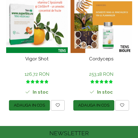
Vigor Shot
Cordyceps
126,72 RON
253,18 RON
In stoc
In stoc
ADAUGA IN COS
ADAUGA IN COS
NEWSLETTER