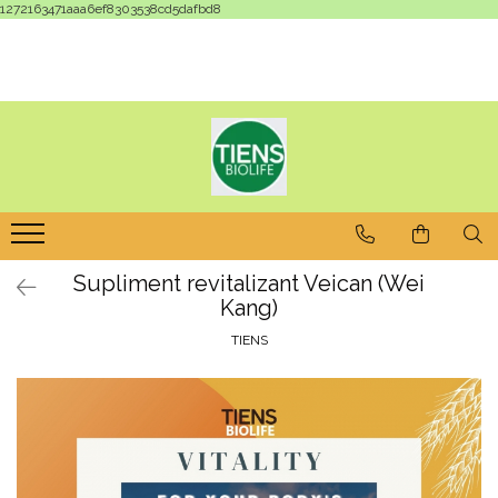
1272163471aaa6ef8303538cd5dafbd8
Supliment revitalizant Veican (Wei
Kang)
TIENS