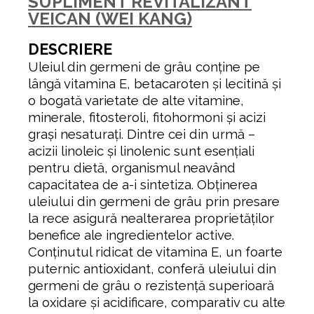
SUPLIMENT REVITALIZANT
VEICAN (WEI KANG)
DESCRIERE
Uleiul din germeni de grâu conține pe
lângă vitamina E, betacaroten și lecitină și
o bogată varietate de alte vitamine,
minerale, fitosteroli, fitohormoni și acizi
grași nesaturați. Dintre cei din urmă –
acizii linoleic și linolenic sunt esențiali
pentru dietă, organismul neavând
capacitatea de a-i sintetiza. Obținerea
uleiului din germeni de grâu prin presare
la rece asigură nealterarea proprietăților
benefice ale ingredientelor active.
Conținutul ridicat de vitamina E, un foarte
puternic antioxidant, conferă uleiului din
germeni de grâu o rezistență superioară
la oxidare și acidificare, comparativ cu alte