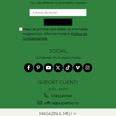
Nu rata ofertele si promotiile noastre
Vreau sa primesc newsletter cu promotiile
magazinului. Afla mai multe in
Politica de
Confidentialitate
SOCIAL
Urmareste-ne in social media
SUPORT CLIENTI
9:00 - 21:00
0741340740
office@superbio.ro
MAGAZINUL MEU