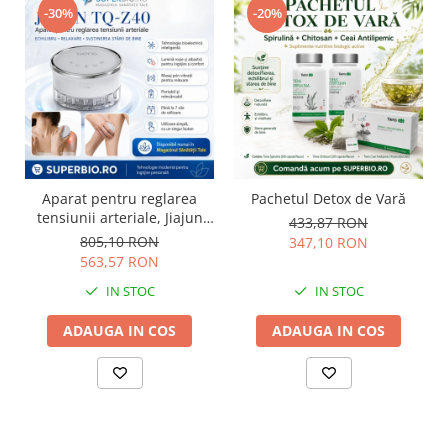
-30%
-20%
Aparat pentru reglarea
Pachetul Detox de Vară
tensiunii arteriale, Jiajun
433,87 RON
TQ-Z40
805,10 RON
347,10 RON
563,57 RON
IN STOC
IN STOC
ADAUGA IN COS
ADAUGA IN COS