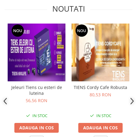
NOUTATI
NOU
NOU
Jeleuri Tiens cu esteri de
TIENS Cordy Cafe Robusta
luteina
80,53 RON
56,56 RON
IN STOC
IN STOC
ADAUGA IN COS
ADAUGA IN COS