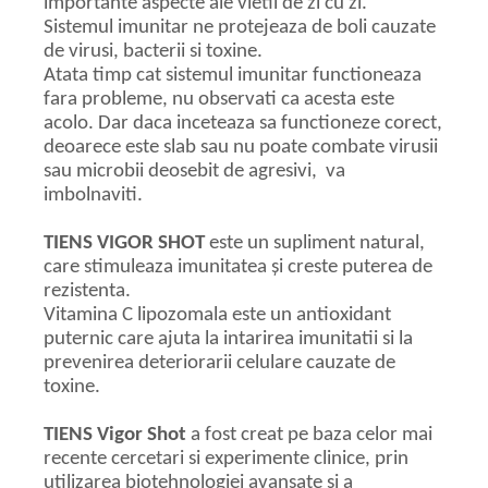
importante aspecte ale vietii de zi cu zi.
Sistemul imunitar ne protejeaza de boli cauzate
de virusi, bacterii si toxine.
Atata timp cat sistemul imunitar functioneaza
fara probleme, nu observati ca acesta este
acolo. Dar daca inceteaza sa functioneze corect,
deoarece este slab sau nu poate combate virusii
sau microbii deosebit de agresivi, va
imbolnaviti.
TIENS VIGOR SHOT
este un supliment natural,
care stimuleaza imunitatea și creste puterea de
rezistenta.
Vitamina C lipozomala este un antioxidant
puternic care ajuta la intarirea imunitatii si la
prevenirea deteriorarii celulare cauzate de
toxine.
TIENS Vigor Shot
a fost creat pe baza celor mai
recente cercetari si experimente clinice, prin
utilizarea biotehnologiei avansate si a