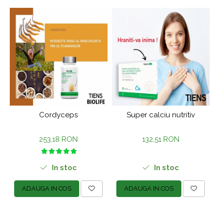
Cordyceps
Super calciu nutritiv
253,18 RON
132,51 RON
In stoc
In stoc
ADAUGA IN COS
ADAUGA IN COS