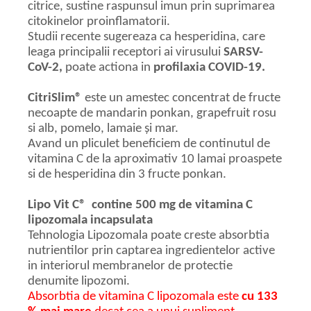
citrice, sustine raspunsul imun prin suprimarea
citokinelor proinflamatorii.
Studii recente sugereaza ca hesperidina, care
leaga principalii receptori ai virusului
SARSV-
CoV-2,
poate actiona in
profilaxia COVID-19.
CitriSlim®
este un amestec concentrat de fructe
necoapte de mandarin ponkan, grapefruit rosu
si alb, pomelo, lamaie și mar.
Avand un pliculet beneficiem de continutul de
vitamina C de la aproximativ 10 lamai proaspete
si de hesperidina din 3 fructe ponkan.
Lipo Vit C® contine 500 mg de vitamina C
lipozomala incapsulata
Tehnologia Lipozomala poate creste absorbtia
nutrientilor prin captarea ingredientelor active
in interiorul membranelor de protectie
denumite lipozomi.
Absorbtia de vitamina C lipozomala este
cu 133