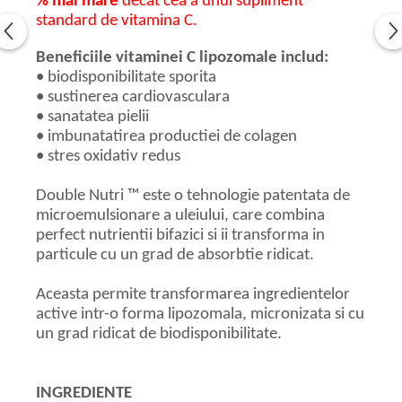
% mai mare
decat cea a unui supliment
standard de vitamina C.
Beneficiile vitaminei C lipozomale includ:
• biodisponibilitate sporita
• sustinerea cardiovasculara
• sanatatea pielii
• imbunatatirea productiei de colagen
• stres oxidativ redus
Double Nutri ™ este o tehnologie patentata de
microemulsionare a uleiului, care combina
perfect nutrientii bifazici si ii transforma in
particule cu un grad de absorbtie ridicat.
Aceasta permite transformarea ingredientelor
active intr-o forma lipozomala, micronizata si cu
un grad ridicat de biodisponibilitate.
INGREDIENTE