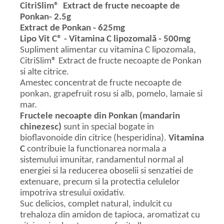
CitriSlim® Extract de fructe necoapte de
Ponkan- 2.5g
Extract de Ponkan - 625mg
Lipo Vit C® - Vitamina C lipozomală - 500mg
Supliment alimentar cu vitamina C lipozomala,
CitriSlim® Extract de fructe necoapte de Ponkan
si alte citrice.
Amestec concentrat de fructe necoapte de
ponkan, grapefruit rosu si alb, pomelo, lamaie si
mar.
Fructele necoapte din Ponkan (mandarin
chinezesc)
sunt in special bogate in
bioflavonoide din citrice (hesperidina).
Vitamina
C
contribuie la functionarea normala a
sistemului imunitar, randamentul normal al
energiei si la reducerea oboselii si senzatiei de
extenuare, precum si la protectia celulelor
impotriva stresului oxidativ.
Suc delicios, complet natural, indulcit cu
trehaloza din amidon de tapioca, aromatizat cu