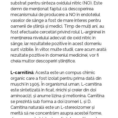
substrat pentru sinteza oxidului nitric (NO). Este
demn de menționat faptul că descoperirea
mecanismului de producere a NO în endoteliul
vaselor de sânge a fost de mare interes pentru
oamenii de știință și medici. Timp de mulți ani, au
fost efectuate cercetări privind rolul L-argininei în
menținerea nivelului adecvat de oxid nitric în
sânge, iar rezultatele pozitive în acest domeniu
sunt vizibile.
În viitor, multe studii, care acum arată
rezultate pozitive în domeniul medicinei, vor fi
cheia multor descoperiri științifice.
L-carnitină
: Acesta este un compus chimic
organic care a fost izolat pentru prima dată din
mușchi în 1905. În organismul uman, L-carnitina
este sintetizată în ficat, rinichi și creier din doi
aminoacizi, și anume lizina și metionina. Carnitina
se prezintă sub forma a doi izomeri L și D.
Carnitina naturală este un L-stereoizomer și
merită să ne concentrăm asupra acestei forme,