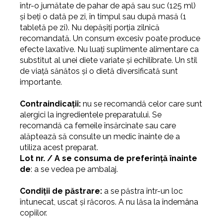
într-o jumătate de pahar de apă sau suc (125 ml)
și beți o dată pe zi, în timpul sau după masă (1
tabletă pe zi). Nu depășiți porția zilnică
recomandată. Un consum excesiv poate produce
efecte laxative. Nu luați suplimente alimentare ca
substitut al unei diete variate și echilibrate. Un stil
de viață sănătos și o dietă diversificată sunt
importante.
Contraindicații:
nu se recomandă celor care sunt
alergici la ingredientele preparatului. Se
recomandă ca femeile însărcinate sau care
alăptează să consulte un medic înainte de a
utiliza acest preparat.
Lot nr. / A se consuma de preferință înainte
de
: a se vedea pe ambalaj.
Condiții de păstrare:
a se păstra într-un loc
întunecat, uscat și răcoros. A nu lăsa la îndemâna
copiilor.