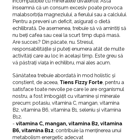
incompatibile cu mineralele divalente. Asta
înseamnă că un consum excesiv poate provoca
malabsorbția magneziului, a fierului sau a calciului.
Pentru a preveni un deficit, asigurați o dietă
echilibrată. De asemenea, trebuie să vă amintiți să
nu beți cafea sau ceai la scurt timp după masă.
Are succes? Din păcate, nu. Stresul,
responsabilitățile și puteți enumera atât de multe
activități care au loc în același timp. Este greu să
vă păstrați viața în echilibru, mai ales acum.
Sănătatea trebuie abordată în mod holistic și
conștient, de aceea,
Tiens Fizzy Forte
, pentru a
satisface toate nevoile pe care le are organismul
nostru, a fost îmbogățit cu vitamine și minerale
precum: potasiu, vitamina C, mangan, vitamina
B2, vitamina B6, vitamina B1, seleniu și vitamina
B12.
-
vitamina C, mangan, vitamina B2, vitamina
B6, vitamina B12
, contribuie la menținerea unui
metabolism energetic adecvat