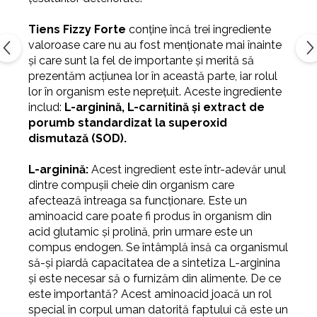
Tiens Fizzy Forte
conține încă trei ingrediente
valoroase care nu au fost menționate mai înainte
și care sunt la fel de importante și merită să
prezentăm acțiunea lor în această parte, iar rolul
lor în organism este neprețuit. Aceste ingrediente
includ:
L-arginină, L-carnitină și extract de
porumb standardizat la superoxid
dismutază (SOD).
L-arginină:
Acest ingredient este într-adevăr unul
dintre compușii cheie din organism care
afectează întreaga sa funcționare. Este un
aminoacid care poate fi produs în organism din
acid glutamic și prolină, prin urmare este un
compus endogen. Se întâmplă însă ca organismul
să-și piardă capacitatea de a sintetiza L-arginina
și este necesar să o furnizăm din alimente.
De ce
este importantă? Acest aminoacid joacă un rol
special în corpul uman datorită faptului că este un