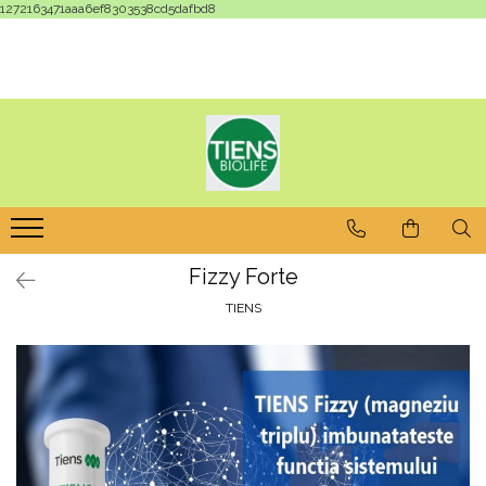
1272163471aaa6ef8303538cd5dafbd8
Fizzy Forte
TIENS