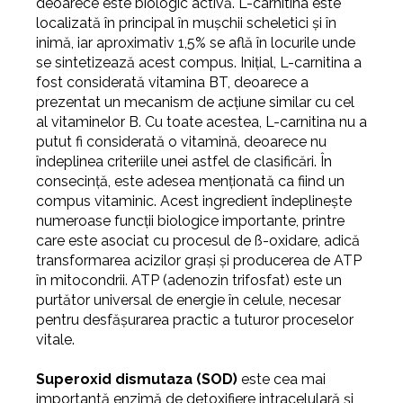
deoarece este biologic activă.
L-carnitina este
localizată în principal în mușchii scheletici și în
inimă, iar aproximativ 1,5% se află în locurile unde
se sintetizează acest compus. Inițial, L-carnitina a
fost considerată vitamina BT, deoarece a
prezentat un mecanism de acțiune similar cu cel
al vitaminelor B. Cu toate acestea, L-carnitina nu a
putut fi considerată o vitamină, deoarece nu
îndeplinea criteriile unei astfel de clasificări. În
consecință, este adesea menționată ca fiind un
compus vitaminic. Acest ingredient îndeplinește
numeroase funcții biologice importante, printre
care este asociat cu procesul de ß-oxidare, adică
transformarea acizilor grași și producerea de ATP
în mitocondrii. ATP (adenozin trifosfat) este un
purtător universal de energie în celule, necesar
pentru desfășurarea practic a tuturor proceselor
vitale.
Superoxid dismutaza (SOD)
este cea mai
importantă enzimă de detoxifiere intracelulară și