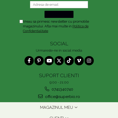
Vreau sa primesc newsletter cu promotiile
magazinului. Afla mai multe in
Politica de
Confidentialitate
SOCIAL
Urmareste-ne in social media
SUPORT CLIENTI
9:00 - 21:00
0741340740
office@superbio.ro
MAGAZINUL MEU