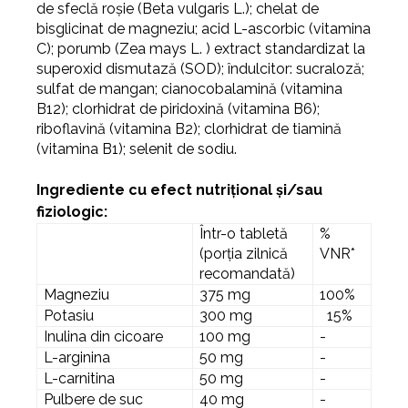
de sfeclă roșie (Beta vulgaris L.); chelat de
bisglicinat de magneziu; acid L-ascorbic (vitamina
C); porumb (Zea mays L. ) extract standardizat la
superoxid dismutază (SOD); îndulcitor: sucraloză;
sulfat de mangan; cianocobalamină (vitamina
B12); clorhidrat de piridoxină (vitamina B6);
riboflavină (vitamina B2); clorhidrat de tiamină
(vitamina B1); selenit de sodiu.
I
ngrediente cu efect nutrițional și/sau
fiziologic:
Într-o tabletă
%
(porția zilnică
VNR*
recomandată)
Magneziu
375 mg
100%
Potasiu
300 mg
15%
Inulina din cicoare
100 mg
-
L-arginina
50 mg
-
L-carnitina
50 mg
-
Pulbere de suc
40 mg
-