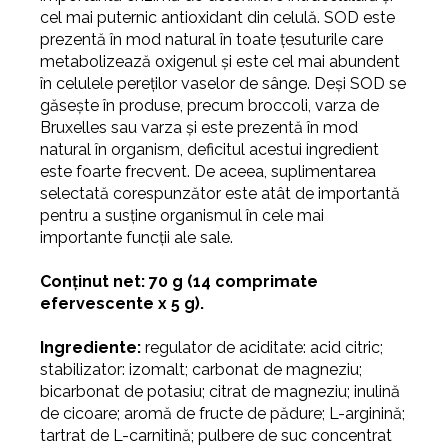
cel mai puternic antioxidant din celulă. SOD este
prezentă în mod natural în toate țesuturile care
metabolizează oxigenul și este cel mai abundent
în celulele pereților vaselor de sânge. Deși SOD se
găsește în produse, precum broccoli, varza de
Bruxelles sau varza și este prezentă în mod
natural în organism, deficitul acestui ingredient
este foarte frecvent. De aceea, suplimentarea
selectată corespunzător este atât de importantă
pentru a susține organismul în cele mai
importante funcții ale sale.
Conținut net: 70 g (14 comprimate
efervescente x 5 g).
Ingrediente:
regulator de aciditate: acid citric;
stabilizator: izomalt; carbonat de magneziu;
bicarbonat de potasiu; citrat de magneziu; inulină
de cicoare; aromă de fructe de pădure; L-arginină;
tartrat de L-carnitină; pulbere de suc concentrat