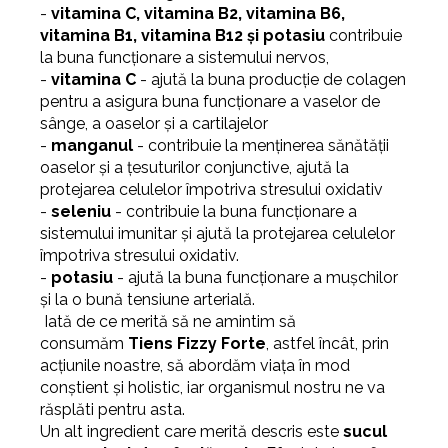
-
vitamina C, vitamina B2, vitamina B6,
vitamina B1, vitamina B12 și potasiu
contribuie
la buna funcționare a sistemului nervos,
-
vitamina C
- ajută la buna producție de colagen
pentru a asigura buna funcționare a vaselor de
sânge, a oaselor și a cartilajelor
-
manganul
- contribuie la menținerea sănătății
oaselor și a țesuturilor conjunctive, ajută la
protejarea celulelor împotriva stresului oxidativ
-
seleniu
- contribuie la buna funcționare a
sistemului imunitar și ajută la protejarea celulelor
împotriva stresului oxidativ.
-
potasiu
- ajută la buna funcționare a mușchilor
și la o bună tensiune arterială.
Iată de ce merită să ne amintim să
consumăm
Tiens Fizzy Forte
, astfel încât, prin
acțiunile noastre, să abordăm viața în mod
conștient și holistic, iar organismul nostru ne va
răsplăti pentru asta.
Un alt ingredient care merită descris este
sucul