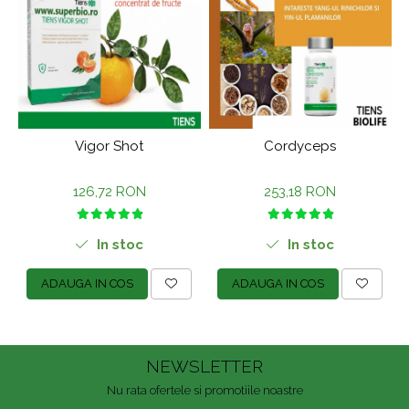
Vigor Shot
Cordyceps
126,72 RON
253,18 RON
In stoc
In stoc
ADAUGA IN COS
ADAUGA IN COS
NEWSLETTER
Nu rata ofertele si promotiile noastre