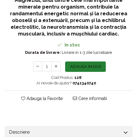
Magneziul, unul dintre cele mai importante
minerale pentru organism, contribuie la
randamentul energetic normal și la reducerea
oboselii și a extenuării, precum și la echilibrul
electrolitic, la neurotransmisia și la contracția
musculară, inclusiv a mușchiului cardiac.
In stoc
Durata de livrare:
Livrare in 1-3 zile lucratoare
ADAUGA IN COS
Cod Produs:
128
Ai nevoie de ajutor?
0741340740
Adauga la Favorite
Cere informatii
Descriere