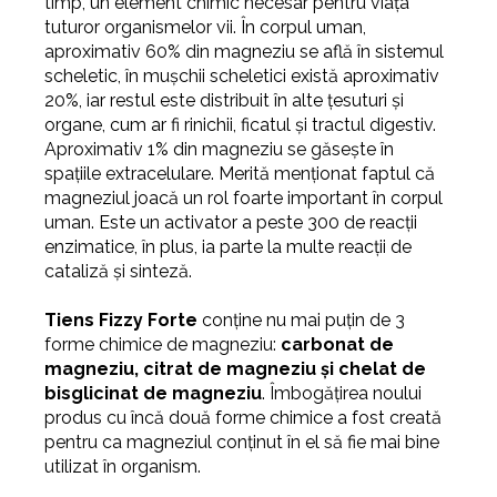
timp, un element chimic necesar pentru viața
tuturor organismelor vii. În corpul uman,
aproximativ 60% din magneziu se află în sistemul
scheletic, în mușchii scheletici există aproximativ
20%, iar restul este distribuit în alte țesuturi și
organe, cum ar fi rinichii, ficatul și tractul digestiv.
Aproximativ 1% din magneziu se găsește în
spațiile extracelulare. Merită menționat faptul că
magneziul joacă un rol foarte important în corpul
uman. Este un activator a peste 300 de reacții
enzimatice, în plus, ia parte la multe reacții de
cataliză și sinteză.
Tiens Fizzy Forte
conține nu mai puțin de 3
forme chimice de magneziu:
carbonat de
magneziu, citrat de magneziu și chelat de
bisglicinat de magneziu
. Îmbogățirea noului
produs cu încă două forme chimice a fost creată
pentru ca magneziul conținut în el să fie mai bine
utilizat în organism.