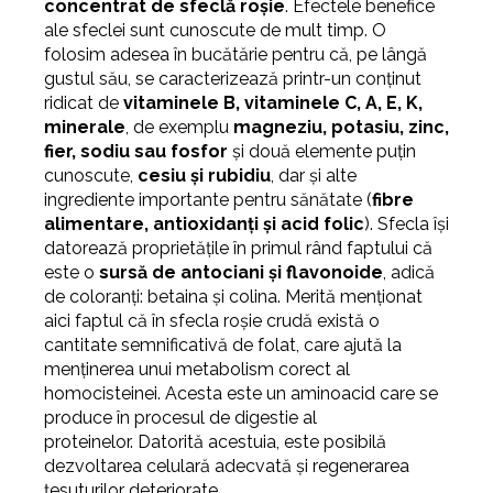
concentrat de sfeclă roșie
. Efectele benefice
ale sfeclei sunt cunoscute de mult timp. O
folosim adesea în bucătărie pentru că, pe lângă
gustul său, se caracterizează printr-un conținut
ridicat de
vitaminele B, vitaminele C, A, E, K,
minerale
, de exemplu
magneziu, potasiu, zinc,
fier, sodiu sau fosfor
și două elemente puțin
cunoscute,
cesiu și rubidiu
, dar și alte
ingrediente importante pentru sănătate (
fibre
alimentare, antioxidanți și acid folic
). Sfecla își
datorează proprietățile în primul rând faptului că
este o
sursă de antociani și flavonoide
, adică
de coloranți: betaina și colina. Merită menționat
aici faptul că în sfecla roșie crudă există o
cantitate semnificativă de folat, care ajută la
menținerea unui metabolism corect al
homocisteinei. Acesta este un aminoacid care se
produce în procesul de digestie al
proteinelor.
Datorită acestuia, este posibilă
dezvoltarea celulară adecvată și regenerarea
țesuturilor deteriorate.