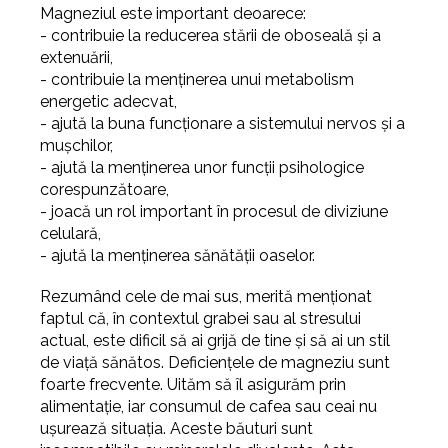
Magneziul este important deoarece:
- contribuie la reducerea stării de oboseală și a
extenuării,
- contribuie la menținerea unui metabolism
energetic adecvat,
- ajută la buna funcționare a sistemului nervos și a
mușchilor,
- ajută la menținerea unor funcții psihologice
corespunzătoare,
- joacă un rol important în procesul de diviziune
celulară,
- ajută la menținerea sănătății oaselor.
Rezumând cele de mai sus, merită menționat
faptul că, în contextul grabei sau al stresului
actual, este dificil să ai grijă de tine și să ai un stil
de viață sănătos. Deficiențele de magneziu sunt
foarte frecvente. Uităm să îl asigurăm prin
alimentație, iar consumul de cafea sau ceai nu
ușurează situația. Aceste băuturi sunt