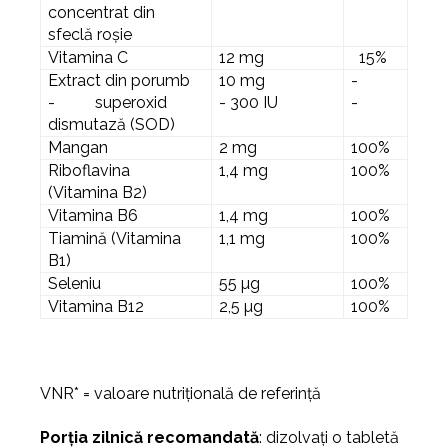
concentrat din
sfeclă roșie
Vitamina C
12 mg
15%
Extract din porumb
10 mg
-
- superoxid
- 300 IU
-
dismutază (SOD)
Mangan
2 mg
100%
Riboflavina
1,4 mg
100%
(Vitamina B2)
Vitamina B6
1,4 mg
100%
Tiamină (Vitamina
1,1 mg
100%
B1)
Seleniu
55 µg
100%
Vitamina B12
2,5 µg
100%
VNR* = valoare nutrițională de referință
Porția zilnică recomandată
: dizolvați o tabletă