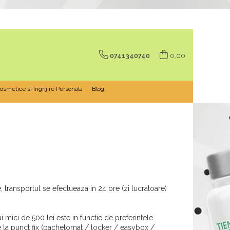
0741340740
0,00
osmetice si Ingrijire Personala
Blog
 transportul se efectueaza in 24 ore (zi lucratoare)
i mici de 500 lei este in functie de preferintele
are la punct fix (pachetomat / locker / easybox /