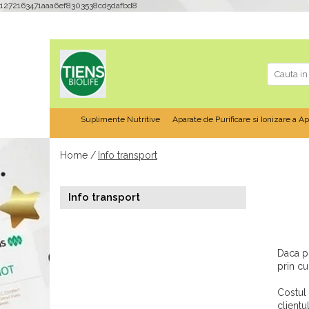
1272163471aaa6ef8303538cd5dafbd8
Suplimente Nutritive
Aparate de Purificare si Ionizare a Ap
Home /
Info transport
Info transport
Daca pr
prin cu
Costul 
clientu