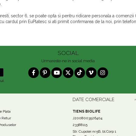
.
resti, sector 6, se poate opta si pentru ridicare personala a comenzii (
cu cardul prin EuPlatesc si ati primit confirmarea de la noi, prin telefon,
SOCIAL
Urmareste-ne in social media
ui.
I
DATE COMERCIALE
 Plata
TIENS BIOLIFE
e Retur
J2008003526404
Produselor
23388115
Str. Cupolei nr.5B, bl.Corp 1