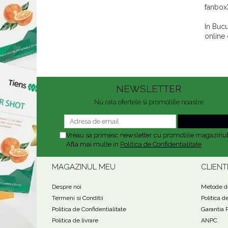
fanbox)
In Bucu
online 
NEWSLETTER
Nu rata ofertele si promotiile noastre
Vreau sa primesc newsletter cu promotiile magazinul
Afla mai multe in
Politica de Confidentialitate
MAGAZINUL MEU
CLIENT
Despre noi
Metode de
Termeni si Conditii
Politica d
Politica de Confidentialitate
Garantia 
Politica de livrare
ANPC