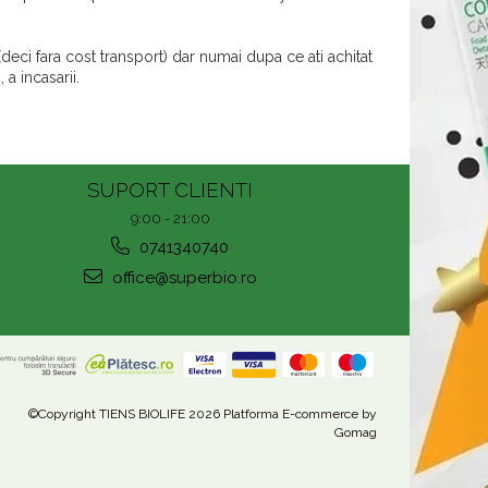
deci fara cost transport) dar numai dupa ce ati achitat
 a incasarii.
SUPORT CLIENTI
9:00 - 21:00
0741340740
office@superbio.ro
©Copyright TIENS BIOLIFE 2026
Platforma E-commerce by
Gomag