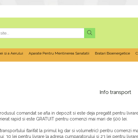
ei si a Aerului
Aparate Pentru Mentinerea Sanatatii
Bratari Bioenergetice
C
Info transport
odusul comandat se afla in depozit si este deja pregatit pentru livrare,
rierat rapid si este GRATUIT pentru comenzi mai mari de 500 lei.
transportului (tarifat la primul kg dar si volumetric) pentru comenzi ma
lui: 30 lei pentru livrare la adresa cumparatorului si 23 lei pentru livr