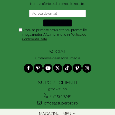
Nu rata ofertele si promotiile noastre
Vreau sa primesc newsletter cu promotiile
magazinului. Afla mai multe in
Politica de
Confidentialitate
SOCIAL
Urmareste-ne in social media
SUPORT CLIENTI
9:00 - 21:00
0741340740
office@superbio.ro
MAGAZINUL MEU