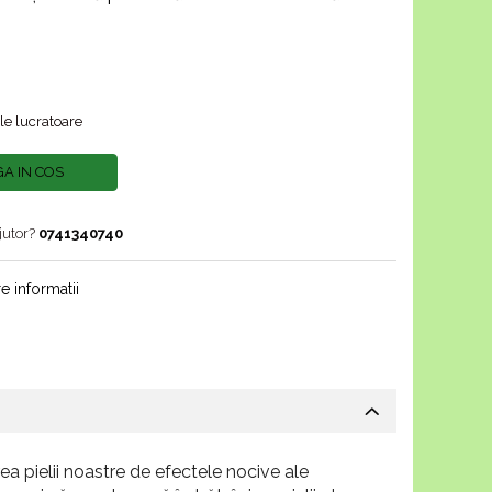
ile lucratoare
A IN COS
jutor?
0741340740
e informatii
ea pielii noastre de efectele nocive ale