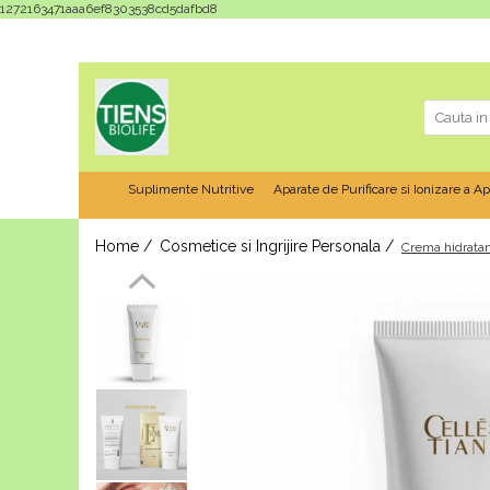
1272163471aaa6ef8303538cd5dafbd8
Suplimente Nutritive
Aparate de Purificare si Ionizare a Ap
Home /
Cosmetice si Ingrijire Personala /
Crema hidrata