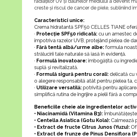
radiațiilor UV și daunelor mediului a devenit m
creste și riscul de cancer de piele, subliniind i
Caracteristici unice:
Crema hidratantă SPF50 CELLES TIANE oferă o 
·
Protecție SPF50 ridicată:
cu un amestec de 
împotriva razelor UVB, protejând pielea de da
·
Fără tentă albă/urme albe:
formula noastr
strălucirii tale naturale să iasă în evidență.
·
Formulă inovatoare:
îmbogățită cu ingredi
suplă și revitalizată.
·
Formulă sigură pentru corali:
delicată cu 
o alegere responsabilă atât pentru pielea ta, c
·
Utilizare versatilă:
potrivită pentru aplicar
simplifică rutina de îngrijire a pielii fără a co
Beneficiile cheie ale ingredientelor activ
• Niacinamidă (Vitamina B3):
Îmbunătățește t
• Centella Asiatica (Gotu Kola):
Calmează pi
• Extract de fructe Citrus Junos (Yuzu):
Of
• Extract de frunze de Pinus Densiflora (