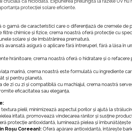
ai crucială ca niciodată. Expunerea prelungită la razele UV nu 
mportanța protecției solare eficiente.
gamă de caracteristici care o diferențiază de cremele de pr
filtre chimice și fizice, crema noastră oferă protecție cu spec
unele solare și de îmbătrânirea prematură.
ă avansată asigură o aplicare fără întreruperi, fără a lăsa în u
ente hrănitoare, crema noastră oferă o hidratare și o refacere
viața marină, crema noastră este formulată cu ingrediente car
ât și pentru planetă.
ea de zi cu zi și compatibilă cu machiajul, crema noastră serve
mpromite eficacitatea sau eleganța.
e:
extura pielii, minimizează aspectul porilor și ajută la strălucire
elea iritată, promovează vindecarea rănilor și susține produc
eră protecție antioxidantă, luminează pielea și îmbunătățește
Pin Roșu Coreean):
Oferă apărare antioxidantă, întărește barie