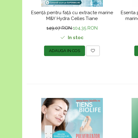
Esență pentru față cu extracte marine
Esenta 
M&Y Hydra Celles Tiane
marin
149,07 RON
104,35 RON
In stoc
ADAUGA IN COS