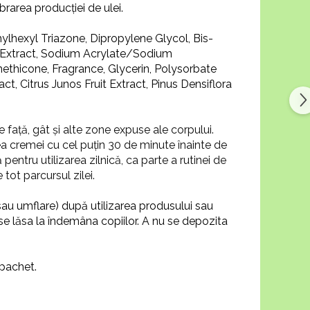
brarea producției de ulei.
lhexyl Triazone, Dipropylene Glycol, Bis-
t Extract, Sodium Acrylate/Sodium
ethicone, Fragrance, Glycerin, Polysorbate
t, Citrus Junos Fruit Extract, Pinus Densiflora
 față, gât și alte zone expuse ale corpului.
a cremei cu cel puțin 30 de minute înainte de
entru utilizarea zilnică, ca parte a rutinei de
tot parcursul zilei.
 sau umflare) după utilizarea produsului sau
 se lăsa la îndemâna copiilor. A nu se depozita
 pachet.