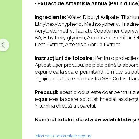
• Extract de Artemisia Annua (Pelin dulce
Ingrediente:
Water, Dibutyl Adipate, Titaniu
Ethylhexyloxyphenol Methoxyphenyl Triazine,
Acryloyldimethyl Taurate Copolymer, Caprylyl
80, Ethylhexylglycerin, Adenosine, Sorbitan Ol
Leaf Extract, Artemisia Annua Extract.
Instrucțiuni de folosire:
Pentru o protecție 
Aplicați ușor produsul pe piele până la absor
expunerea la soare, permițând formulei să pătru
îngrijire a pielii, crema noastră SPF Celles Tia
Precauții:
acest produs este doar pentru uz ext
expunerea la soare, solicitați imediat asistenț
în lumina directă a soarelui.
Numărul lotului, durata de valabilitate 
Informatii conformitate produs