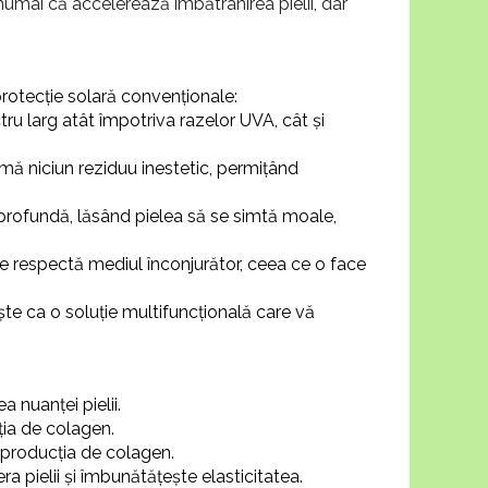
numai că accelerează îmbătrânirea pielii, dar
otecție solară convenționale:
tru larg atât împotriva razelor UVA, cât și
rmă niciun reziduu inestetic, permițând
 profundă, lăsând pielea să se simtă moale,
e respectă mediul înconjurător, ceea ce o face
ște ca o soluție multifuncțională care vă
a nuanței pielii.
ția de colagen.
 producția de colagen.
ra pielii și îmbunătățește elasticitatea.