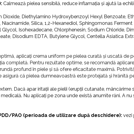
):
Calmează pielea sensibilă, reduce inflamația și ajută la echili
m Dioxide, Diethylamino Hydroxybenzoyl Hexyl Benzoate, Ethy
 Niacinamide, Silica, 1,2-Hexanediol, Sphingomonas Fermen
 Glycol, Isohexadecane, Chlorphenesin, Sodium Chloride, Dim
eate, Disodium EDTA, Butylene Glycol, Centella Asiatica Extrac
optimă, aplicați crema uniform pe pielea curată și uscată de pe
bția completă. Pentru rezultate optime, se recomandă aplicare
ndă profund în piele și să ofere eficacitate maximă. Potrivită p
ne asigură că pielea dumneavoastră este protejată și hrănită pe 
ern. Dacă apar iritații ale pielii (erupții cutanate, mâncărime
ă medicală. Nu aplicați pe zona unde există anumite răni. A nu
și PDD/PAO (perioada de utilizare după deschidere):
vezi