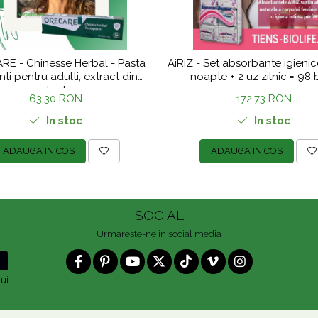
E - Chinesse Herbal - Pasta
AiRiZ - Set absorbante igienice 
nti pentru adulti, extract din
noapte + 2 uz zilnic = 98 
plante
63,30 RON
172,73 RON
In stoc
In stoc
ADAUGA IN COS
ADAUGA IN COS
SOCIAL
Urmareste-ne in social media
ui.