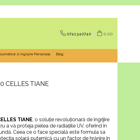
0741340740
0,00
osmetice si Ingrijire Personala
Blog
50 CELLES TIANE
CELLES TIANE
, o soluție revoluționară de îngrijire
ru a vă proteja pielea de radiațiile UV, oferind în
fundă. Ceea ce o face specială este formula sa
ecția solară puternică cu un factor de hrănire în