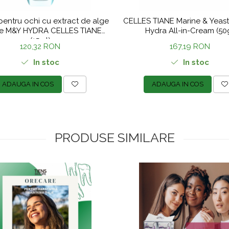
pentru ochi cu extract de alge
CELLES TIANE Marine & Yeast
e M&Y HYDRA CELLES TIANE
Hydra All-in-Cream (50
(15ml)
120,32 RON
167,19 RON
In stoc
In stoc
ADAUGA IN COS
ADAUGA IN COS
PRODUSE SIMILARE