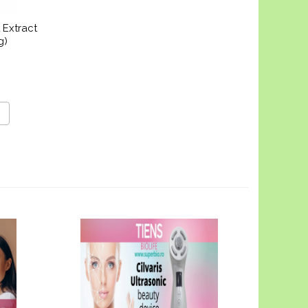
 Extract
g)
-30%