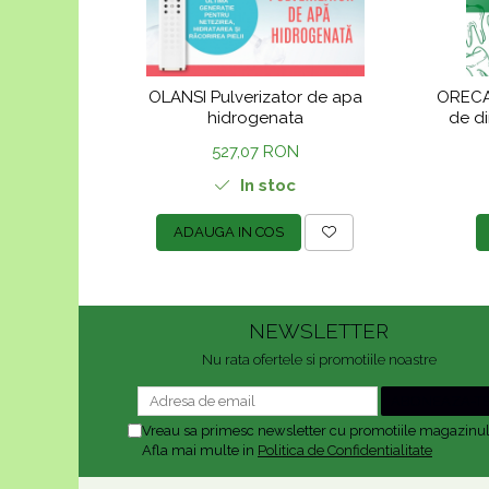
OLANSI Pulverizator de apa
ORECAR
hidrogenata
de di
527,07 RON
In stoc
ADAUGA IN COS
NEWSLETTER
Nu rata ofertele si promotiile noastre
Vreau sa primesc newsletter cu promotiile magazinul
Afla mai multe in
Politica de Confidentialitate