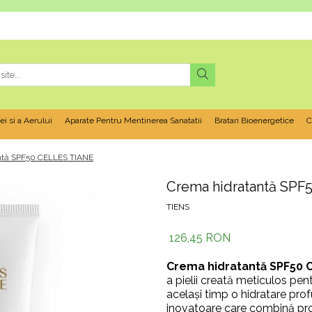
ei si a Aerului
Aparate Pentru Mentinerea Sanatatii
Bratari Bioenergetice
C
ntă SPF50 CELLES TIANE
Crema hidratantă SPF
TIENS
126,45 RON
Crema hidratantă SPF50 
a pielii creată meticulos pent
același timp o hidratare pro
inovatoare care combină prot