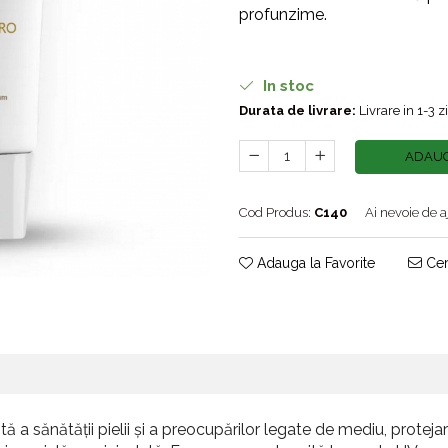
profunzime.
In stoc
Durata de livrare:
Livrare in 1-3 z
ADAUG
Cod Produs:
C140
Ai nevoie de a
Adauga la Favorite
Cer
 a sănătății pielii și a preocupărilor legate de mediu, protejar