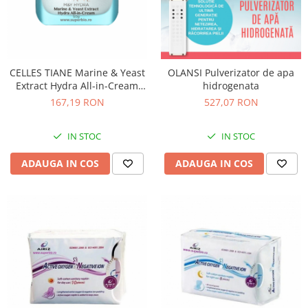
CELLES TIANE Marine & Yeast
OLANSI Pulverizator de apa
Extract Hydra All-in-Cream
hidrogenata
(50g)
167,19 RON
527,07 RON
IN STOC
IN STOC
ADAUGA IN COS
ADAUGA IN COS