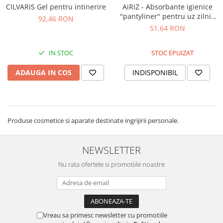
CILVARIS Gel pentru intinerire
AiRiZ - Absorbante igienice
"pantyliner" pentru uz zilnic
92,46 RON
(30 buc)
51,64 RON
IN STOC
STOC EPUIZAT
ADAUGA IN COS
INDISPONIBIL
Produse cosmetice si aparate destinate ingrijirii personale.
NEWSLETTER
Nu rata ofertele si promotiile noastre
Vreau sa primesc newsletter cu promotiile