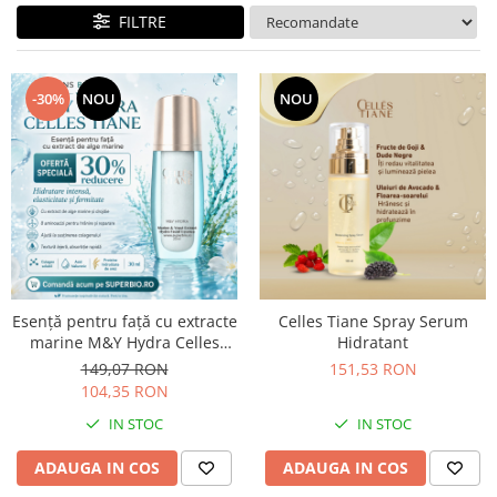
FILTRE
-30%
NOU
NOU
Esență pentru față cu extracte
Celles Tiane Spray Serum
marine M&Y Hydra Celles
Hidratant
Tiane
149,07 RON
151,53 RON
104,35 RON
IN STOC
IN STOC
ADAUGA IN COS
ADAUGA IN COS