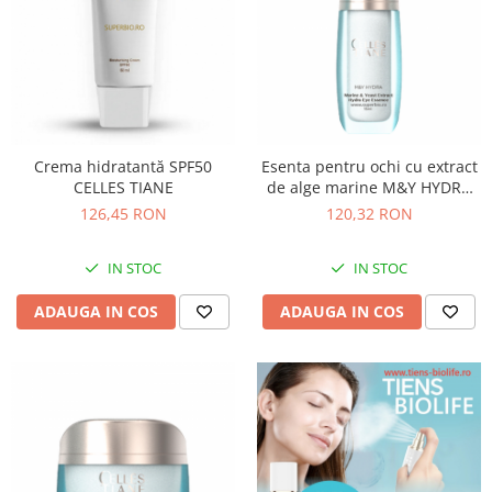
Crema hidratantă SPF50
Esenta pentru ochi cu extract
CELLES TIANE
de alge marine M&Y HYDRA
CELLES TIANE (15ml)
126,45 RON
120,32 RON
IN STOC
IN STOC
ADAUGA IN COS
ADAUGA IN COS