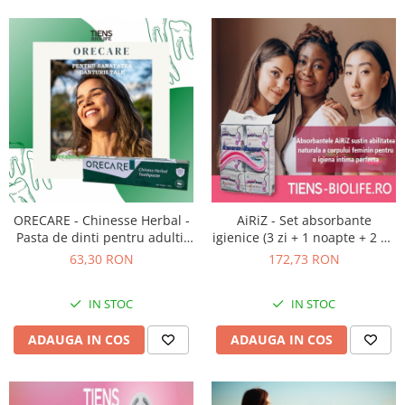
ORECARE - Chinesse Herbal -
AiRiZ - Set absorbante
Pasta de dinti pentru adulti,
igienice (3 zi + 1 noapte + 2 uz
extract din plante
zilnic = 98 buc)
63,30 RON
172,73 RON
IN STOC
IN STOC
ADAUGA IN COS
ADAUGA IN COS