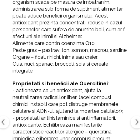
organism scade pe masura ce imbatranim,
administrarea sub forma de supliment alimentar
poate aduce beneficii organismului. Acest
antioxidant prezinta concentratii reduse in cazul
persoanelor care sufera de anumite boli, cum ar fi
afectiuni ale inimii si Alzheimer.
Alimente care contin coenzima Q10:
Peste gras – pastrav, ton, somon, macrou, sardine;
Organe – ficat, rinichi, inima sau creier;
Oua, nuci, spanac, broccoli, soia si cereale
integrale.
Proprietati si beneficii ale Quercitinei
:
-
actioneaza ca un antioxidant, ajuta la
neutralizarea radicalilor liberi (acei compusi
chimici instabili care pot distruge membranele
celulare si ADN-ul, ajutand la moartea celulelor);
-
proprietati antihistaminice si antiinflamatorii,
antioxidante. Echilibreaza manifestarile
caracteristice reactiilor alergice – quercitina
impiedica eliberarea unor compusi precum