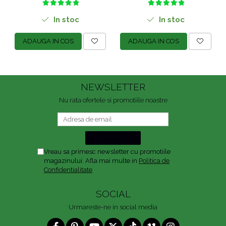
In stoc
In stoc
ADAUGA IN COS
ADAUGA IN COS
NEWSLETTER
Nu rata ofertele si promotiile noastre
Vreau sa primesc newsletter cu promotiile
magazinului. Afla mai multe in
Politica de
Confidentialitate
SOCIAL
Urmareste-ne in social media