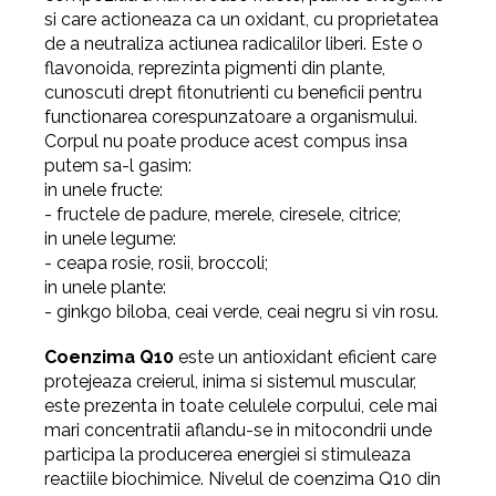
si care actioneaza ca un oxidant, cu proprietatea
de a neutraliza actiunea radicalilor liberi. Este o
flavonoida, reprezinta pigmenti din plante,
cunoscuti drept fitonutrienti cu beneficii pentru
functionarea corespunzatoare a organismului.
Corpul nu poate produce acest compus insa
putem sa-l gasim:
in unele fructe:
-
fructele de padure, merele, ciresele, citrice;
in unele legume:
-
ceapa rosie, rosii, broccoli;
in unele plante:
-
ginkgo biloba, ceai verde, ceai negru si vin rosu.
Coenzima Q10
este un antioxidant eficient care
protejeaza creierul, inima si sistemul muscular,
este prezenta in toate celulele corpului, cele mai
mari concentratii aflandu-se in mitocondrii unde
participa la producerea energiei si stimuleaza
reactiile biochimice. Nivelul de coenzima Q10 din