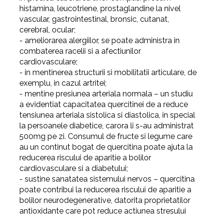
histamina, leucotriene, prostaglandine la nivel
vascular, gastrointestinal, bronsic, cutanat,
cerebral, ocular;
-
ameliorarea alergiilor, se poate administra in
combaterea racelii si a afectiunilor
cardiovasculare;
-
in mentinerea structurii si mobilitatii articulare, de
exemplu, in cazul artritei;
-
mentine presiunea arteriala normala – un studiu
a evidentiat capacitatea quercitinei de a reduce
tensiunea arteriala sistolica si diastolica, in special
la persoanele diabetice, carora li s-au administrat
500mg pe zi. Consumul de fructe si legume care
au un continut bogat de quercitina poate ajuta la
reducerea riscului de aparitie a bolilor
cardiovasculare si a diabetului;
-
sustine sanatatea sistemului nervos – quercitina
poate contribui la reducerea riscului de aparitie a
bolilor neurodegenerative, datorita proprietatilor
antioxidante care pot reduce actiunea stresului